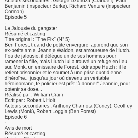
Acteurs secondaires : George Dzundza (Crandell), Paul
Benjamin (Inspecteur Burke), Richard Venture (Inspecteur
Corman)
Episode 5
-
La Jalousie du gangster
Résumé et casting
Titre original : "The Fix" (N° 5)
 filles d'a cote
Ben Forest, truand de petite envergure, apprend que son
ex-petite amie, Jeannie Waldon, est amoureuse de Hutch.
Fou de jalousie, il délègue un de ses hommes pour
ramener la fille, mais Hutch lui a trouvé un refuge en lieu
sûr. Monk, un émissaire de Forest, kidnappe Hutch : il le
retient prisonnier et le soumet à une prise quotidienne
d'héroïne... jusqu'au jour où devenu un véritable
héroïnomane, le policier est prêt "à donner" Jeannie, pour
obtenir sa dose...
Réalisé par : William Crain
Ecrit par : Robert I. Holt
Acteurs secondaires : Anthony Charnota (Coney), Geoffrey
Lewis (Monk), Robert Loggia (Ben Forest)
Episode 6
-
Avis de mort
Résumé et casting