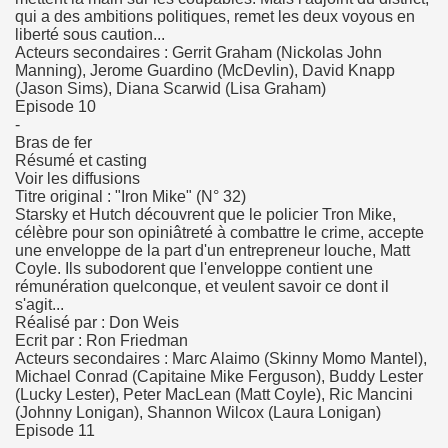
qui a des ambitions politiques, remet les deux voyous en
liberté sous caution...
Acteurs secondaires : Gerrit Graham (Nickolas John
Manning), Jerome Guardino (McDevlin), David Knapp
(Jason Sims), Diana Scarwid (Lisa Graham)
Episode 10
-
Bras de fer
Résumé et casting
Voir les diffusions
Titre original : "Iron Mike" (N° 32)
Starsky et Hutch découvrent que le policier Tron Mike,
célèbre pour son opiniâtreté à combattre le crime, accepte
une enveloppe de la part d'un entrepreneur louche, Matt
Coyle. Ils subodorent que l'enveloppe contient une
rémunération quelconque, et veulent savoir ce dont il
s'agit...
Réalisé par : Don Weis
Ecrit par : Ron Friedman
Acteurs secondaires : Marc Alaimo (Skinny Momo Mantel),
Michael Conrad (Capitaine Mike Ferguson), Buddy Lester
(Lucky Lester), Peter MacLean (Matt Coyle), Ric Mancini
(Johnny Lonigan), Shannon Wilcox (Laura Lonigan)
Episode 11