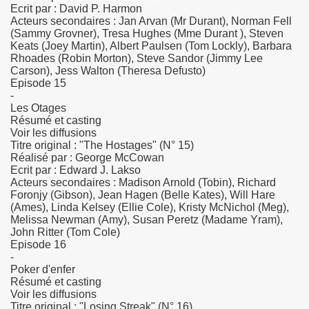
Ecrit par : David P. Harmon
Acteurs secondaires : Jan Arvan (Mr Durant), Norman Fell
(Sammy Grovner), Tresa Hughes (Mme Durant ), Steven
Keats (Joey Martin), Albert Paulsen (Tom Lockly), Barbara
Rhoades (Robin Morton), Steve Sandor (Jimmy Lee
Carson), Jess Walton (Theresa Defusto)
Episode 15
-
Les Otages
Résumé et casting
Voir les diffusions
Titre original : "The Hostages" (N° 15)
Réalisé par : George McCowan
Ecrit par : Edward J. Lakso
Acteurs secondaires : Madison Arnold (Tobin), Richard
Foronjy (Gibson), Jean Hagen (Belle Kates), Will Hare
(Ames), Linda Kelsey (Ellie Cole), Kristy McNichol (Meg),
Melissa Newman (Amy), Susan Peretz (Madame Yram),
John Ritter (Tom Cole)
Episode 16
-
Poker d'enfer
x
Résumé et casting
Voir les diffusions
Titre original : "Losing Streak" (N° 16)