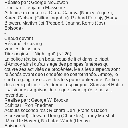
Réalisé par : George McCowan
Ecrit par : Benjamin Masselink
Acteurs secondaires : Diana Canova (Nancy Rogers),
Karen Carlson (Gillian Ingrahm), Richard Foronjy (Harry
Blower), Marilyn Joi (Pepper), Joanna Kerns (Joy)
Episode 4
-
Chaud devant
Résumé et casting
Voir les diffusions
Titre original : "Nightlight" (N° 26)
La police réalise un beau coup de filet dans le tripot
d'Amboy ainsi qu'au siège des pompes funèbres qui
couvre ses activités de proxénète. Mais les suspects sont
relâchés avant que l'enquête ne soit terminée. Amboy, le
chef du gang, ruse avec les lois pour contrecarrer l'action
des deux policiers. Un dernier espoir pour Starsky et Hutch
: saisir une cargaison de drogue, avant qu'elle ne soit
revendue...
Réalisé par : George W. Brooks
Ecrit par : Ron Friedman
Acteurs secondaires : Richard Derr (Francis Bacon
Stockwood), Howard Honig (Chuckles), Trudy Marshall
(Mme De Haven), Nicholas Worth (Denny)
Episode 5
 monde