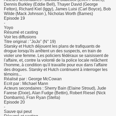
Dennis Burkley (Eddie Bell), Thayer David (George
Felton), Richard Kiel (Iggy), James Luisi (Carl Boyce), Bob
Wilde (Mack Johnson ), Nicholas Worth (Barnes)
Episode 19
-
Yoyo
Résumé et casting
Voir les diffusions
Titre original : "JoJo" (N° 19)
Starsky et Hutch déjouent les plans de trafiquants de
drogue lorsqu'ils arrêtent un des suspects, en train de
violer une femme. Les policiers fédéraux se saisissent de
l'affaire, et, contre la volonté de la police locale relâchent
l'homme, à condition qu'il travaille pour eux dans l'affaire
des drogues. Starsky et Hutch continuent à interroger les
témoins...
Réalisé par : George McCowan
Ecrit par : Michael Mann
Acteurs secondaires : Sherry Bain (Elaine Stroud), Jude
Farese (Dixie), Alan Fudge (Bettin), Robert Riesel (Nick
Dombarris), Fran Ryan (Stella)
Episode 20
-
Sauve qui peut