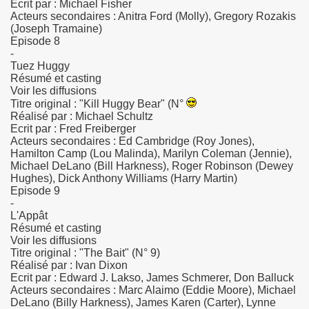
Ecrit par : Michael Fisher
Acteurs secondaires : Anitra Ford (Molly), Gregory Rozakis
(Joseph Tramaine)
Episode 8
-
Tuez Huggy
Résumé et casting
Voir les diffusions
Titre original : "Kill Huggy Bear" (N°
Réalisé par : Michael Schultz
Ecrit par : Fred Freiberger
Acteurs secondaires : Ed Cambridge (Roy Jones),
Hamilton Camp (Lou Malinda), Marilyn Coleman (Jennie),
Michael DeLano (Bill Harkness), Roger Robinson (Dewey
Hughes), Dick Anthony Williams (Harry Martin)
Episode 9
-
L'Appât
Résumé et casting
Voir les diffusions
Titre original : "The Bait" (N° 9)
Réalisé par : Ivan Dixon
ac / les annees bleues
Ecrit par : Edward J. Lakso, James Schmerer, Don Balluck
Acteurs secondaires : Marc Alaimo (Eddie Moore), Michael
DeLano (Billy Harkness), James Karen (Carter), Lynne