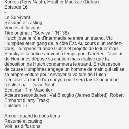
Korkes (Terry Nash), Heather MacRae (Debra)
Episode 16
-
Le Survivant
Résumé et casting
Voir les diffusions
Titre original : "Survival" (N° 38)
Hutch joue le rôle d'intermédiaire entre un truand, Vic
Humpries et un gang de la côte Est. Au cours d'un rendez-
vous, Humpries truande Hutch et projette de le tuer mais
Starsky et la police arrivent à temps pour l'arrêter. L'avocat
de Humpries dépose sa caution mais réalise que la
déposition de Hutch condamnera le truand. En désespoir
de cause Humphries engage un homme de main qui utilise
sa propre voiture pour envoyer la voiture de Hutch
s'écraser au fond d'un canyon où il sera laissé pour mort...
Réalisé par : David Soul
Ecrit par : Tim Maschler
Acteurs secondaires : Val Bisoglio (James Balford), Robert
Emhardt (Harry Trask)
Episode 17
-
Amour, quand tu nous tiens
Résumé et casting
Voir les diffusions