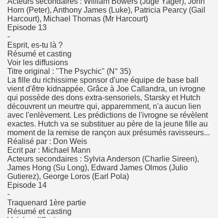
Acteurs secondaires : William Bowers (Juge Yager), John
Horn (Peter), Anthony James (Luke), Patricia Pearcy (Gail
Harcourt), Michael Thomas (Mr Harcourt)
Episode 13
-
Esprit, es-tu là ?
Résumé et casting
Voir les diffusions
Titre original : "The Psychic" (N° 35)
La fille du richissime sponsor d'une équipe de base ball
vient d'être kidnappée. Grâce à Joe Callandra, un ivrogne
qui possède des dons extra-sensoriels, Starsky et Hutch
découvrent un meurtre qui, apparemment, n'a aucun lien
avec l'enlèvement. Les prédictions de l'ivrogne se révèlent
exactes. Hutch va se substituer au père de la jeune fille au
moment de la remise de rançon aux présumés ravisseurs...
Réalisé par : Don Weis
Ecrit par : Michael Mann
Acteurs secondaires : Sylvia Anderson (Charlie Sireen),
James Hong (Su Long), Edward James Olmos (Julio
Gutierez), George Loros (Earl Pola)
Episode 14
-
Traquenard 1ère partie
Résumé et casting