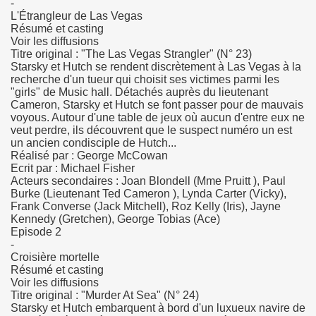
-
L'Étrangleur de Las Vegas
Résumé et casting
Voir les diffusions
Titre original : "The Las Vegas Strangler" (N° 23)
Starsky et Hutch se rendent discrètement à Las Vegas à la
recherche d'un tueur qui choisit ses victimes parmi les
"girls" de Music hall. Détachés auprès du lieutenant
Cameron, Starsky et Hutch se font passer pour de mauvais
voyous. Autour d'une table de jeux où aucun d'entre eux ne
veut perdre, ils découvrent que le suspect numéro un est
un ancien condisciple de Hutch...
Réalisé par : George McCowan
Ecrit par : Michael Fisher
Acteurs secondaires : Joan Blondell (Mme Pruitt ), Paul
Burke (Lieutenant Ted Cameron ), Lynda Carter (Vicky),
Frank Converse (Jack Mitchell), Roz Kelly (Iris), Jayne
Kennedy (Gretchen), George Tobias (Ace)
Episode 2
-
Croisière mortelle
Résumé et casting
Voir les diffusions
Titre original : "Murder At Sea" (N° 24)
Starsky et Hutch embarquent à bord d'un luxueux navire de