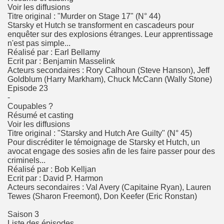
Voir les diffusions
Titre original : "Murder on Stage 17" (N° 44)
Starsky et Hutch se transforment en cascadeurs pour
enquêter sur des explosions étranges. Leur apprentissage
n'est pas simple...
Réalisé par : Earl Bellamy
Ecrit par : Benjamin Masselink
Acteurs secondaires : Rory Calhoun (Steve Hanson), Jeff
Goldblum (Harry Markham), Chuck McCann (Wally Stone)
Episode 23
-
Coupables ?
Résumé et casting
Voir les diffusions
Titre original : "Starsky and Hutch Are Guilty" (N° 45)
Pour discréditer le témoignage de Starsky et Hutch, un
avocat engage des sosies afin de les faire passer pour des
criminels...
Réalisé par : Bob Kelljan
Ecrit par : David P. Harmon
Acteurs secondaires : Val Avery (Capitaine Ryan), Lauren
Tewes (Sharon Freemont), Don Keefer (Eric Ronstan)
Saison 3
Liste des épisodes