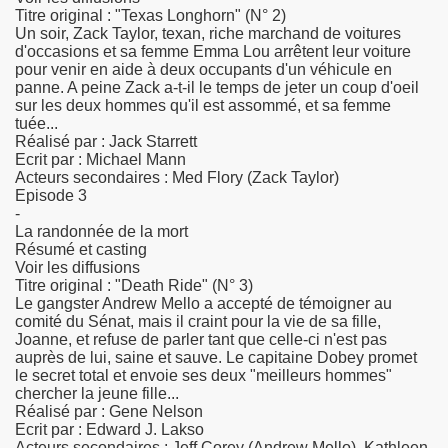
Titre original : "Texas Longhorn" (N° 2)
Un soir, Zack Taylor, texan, riche marchand de voitures
d'occasions et sa femme Emma Lou arrêtent leur voiture
pour venir en aide à deux occupants d'un véhicule en
panne. A peine Zack a-t-il le temps de jeter un coup d'oeil
sur les deux hommes qu'il est assommé, et sa femme
tuée...
Réalisé par : Jack Starrett
Ecrit par : Michael Mann
Acteurs secondaires : Med Flory (Zack Taylor)
Episode 3
-
La randonnée de la mort
Résumé et casting
Voir les diffusions
Titre original : "Death Ride" (N° 3)
Le gangster Andrew Mello a accepté de témoigner au
comité du Sénat, mais il craint pour la vie de sa fille,
Joanne, et refuse de parler tant que celle-ci n'est pas
auprès de lui, saine et sauve. Le capitaine Dobey promet
le secret total et envoie ses deux "meilleurs hommes"
chercher la jeune fille...
Réalisé par : Gene Nelson
Ecrit par : Edward J. Lakso
Acteurs secondaires : Jeff Corey (Andrew Mello), Kathleen