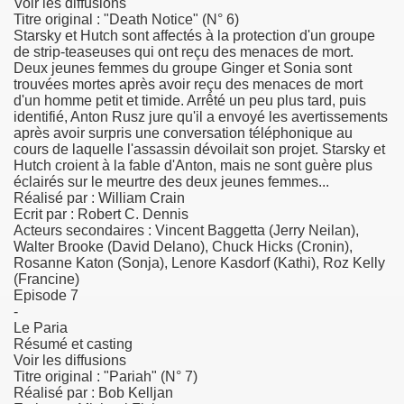
Voir les diffusions
Titre original : "Death Notice" (N° 6)
le del'amour / les vacances de l'amour
Starsky et Hutch sont affectés à la protection d'un groupe
de strip-teaseuses qui ont reçu des menaces de mort.
Deux jeunes femmes du groupe Ginger et Sonia sont
trouvées mortes après avoir reçu des menaces de mort
d'un homme petit et timide. Arrêté un peu plus tard, puis
identifié, Anton Rusz jure qu'il a envoyé les avertissements
après avoir surpris une conversation téléphonique au
cours de laquelle l'assassin dévoilait son projet. Starsky et
Hutch croient à la fable d'Anton, mais ne sont guère plus
éclairés sur le meurtre des deux jeunes femmes...
Réalisé par : William Crain
Ecrit par : Robert C. Dennis
Acteurs secondaires : Vincent Baggetta (Jerry Neilan),
Walter Brooke (David Delano), Chuck Hicks (Cronin),
Rosanne Katon (Sonja), Lenore Kasdorf (Kathi), Roz Kelly
(Francine)
Episode 7
-
Le Paria
Résumé et casting
Voir les diffusions
Titre original : "Pariah" (N° 7)
Réalisé par : Bob Kelljan