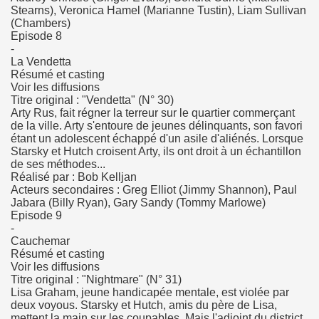
Stearns), Veronica Hamel (Marianne Tustin), Liam Sullivan
(Chambers)
Episode 8
-
La Vendetta
Résumé et casting
Voir les diffusions
Titre original : "Vendetta" (N° 30)
Arty Rus, fait régner la terreur sur le quartier commerçant
de la ville. Arty s'entoure de jeunes délinquants, son favori
étant un adolescent échappé d'un asile d'aliénés. Lorsque
Starsky et Hutch croisent Arty, ils ont droit à un échantillon
de ses méthodes...
Réalisé par : Bob Kelljan
Acteurs secondaires : Greg Elliot (Jimmy Shannon), Paul
Jabara (Billy Ryan), Gary Sandy (Tommy Marlowe)
Episode 9
-
Cauchemar
Résumé et casting
Voir les diffusions
Titre original : "Nightmare" (N° 31)
Lisa Graham, jeune handicapée mentale, est violée par
deux voyous. Starsky et Hutch, amis du père de Lisa,
mettent la main sur les coupables. Mais l'adjoint du district,