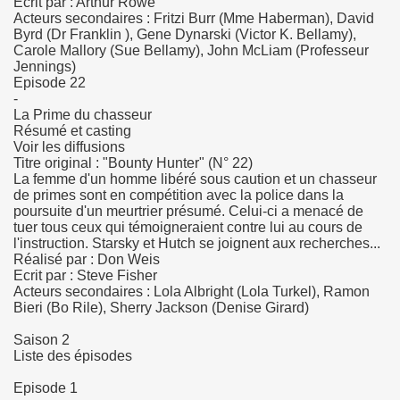
Ecrit par : Arthur Rowe
Acteurs secondaires : Fritzi Burr (Mme Haberman), David
Byrd (Dr Franklin ), Gene Dynarski (Victor K. Bellamy),
Carole Mallory (Sue Bellamy), John McLiam (Professeur
Jennings)
Episode 22
-
La Prime du chasseur
Résumé et casting
Voir les diffusions
Titre original : "Bounty Hunter" (N° 22)
La femme d'un homme libéré sous caution et un chasseur
de primes sont en compétition avec la police dans la
poursuite d'un meurtrier présumé. Celui-ci a menacé de
tuer tous ceux qui témoigneraient contre lui au cours de
l'instruction. Starsky et Hutch se joignent aux recherches...
Réalisé par : Don Weis
Ecrit par : Steve Fisher
Acteurs secondaires : Lola Albright (Lola Turkel), Ramon
Bieri (Bo Rile), Sherry Jackson (Denise Girard)
Saison 2
Liste des épisodes
Episode 1