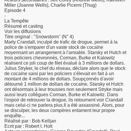
Miller (Joanne Wells), Charlie Picerni (Thug)
Episode 4
-
La Tempête
Résumé et casting
Voir les diffusions
 autres
Titre original : "Snowstorm" (N° 4)
Marty Crandall, inculpé de trafic de drogue, permet à la
police de s'emparer d'un vaste stock de cocaïne
moyennant un arrangement à l'amiable. Starsky et Hutch et
trois policiers chevronnés, Corman, Burke et Kalowitz
réalisent ce joli coup de filet évalué à 3 millions de dollars.
Julius Stryker, le chef du réseau, déclare alors que le stock
de cocaïne saisi par les policiers s'élevait en fait à un
montant de 4 millions de dollars. Soupçonnés d'avoir
détourné 1 million de dollars de cocaïne, Starsky et Hutch
nce
ont désormais à leur trousses non seulement Stryke mais
aussi leurs collègues Corman, Burke et Kalowitz. Dans
l'espoir de retrouver la drogue, ils retournent voir Crandall
mais celui-ci ne parlera plus.Il a été assassiné. Alors, pour
se disculper, les deux compères entament leur propre
enquête...
Réalisé par : Bob Kelljan
Ecrit par : Robert I. Holt