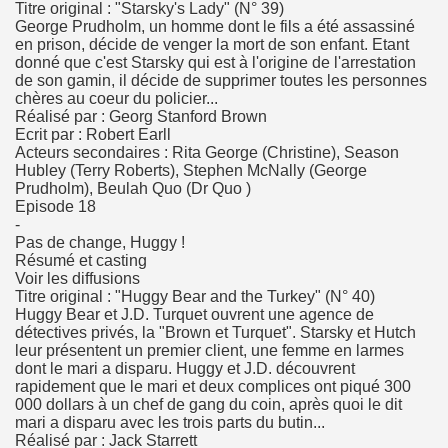
Titre original : "Starsky's Lady" (N° 39)
George Prudholm, un homme dont le fils a été assassiné
en prison, décide de venger la mort de son enfant. Etant
donné que c'est Starsky qui est à l'origine de l'arrestation
de son gamin, il décide de supprimer toutes les personnes
chères au coeur du policier...
Réalisé par : Georg Stanford Brown
Ecrit par : Robert Earll
Acteurs secondaires : Rita George (Christine), Season
Hubley (Terry Roberts), Stephen McNally (George
Prudholm), Beulah Quo (Dr Quo )
Episode 18
-
Pas de change, Huggy !
Résumé et casting
Voir les diffusions
Titre original : "Huggy Bear and the Turkey" (N° 40)
Huggy Bear et J.D. Turquet ouvrent une agence de
détectives privés, la "Brown et Turquet". Starsky et Hutch
leur présentent un premier client, une femme en larmes
dont le mari a disparu. Huggy et J.D. découvrent
rapidement que le mari et deux complices ont piqué 300
000 dollars à un chef de gang du coin, après quoi le dit
mari a disparu avec les trois parts du butin...
Réalisé par : Jack Starrett