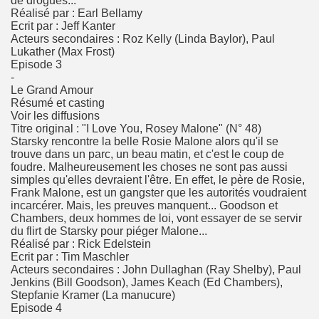
de drogues...
Réalisé par : Earl Bellamy
Ecrit par : Jeff Kanter
Acteurs secondaires : Roz Kelly (Linda Baylor), Paul
Lukather (Max Frost)
Episode 3
-
Le Grand Amour
Résumé et casting
Voir les diffusions
Titre original : "I Love You, Rosey Malone" (N° 48)
Starsky rencontre la belle Rosie Malone alors qu'il se
trouve dans un parc, un beau matin, et c'est le coup de
foudre. Malheureusement les choses ne sont pas aussi
simples qu'elles devraient l'être. En effet, le père de Rosie,
Frank Malone, est un gangster que les autorités voudraient
incarcérer. Mais, les preuves manquent... Goodson et
Chambers, deux hommes de loi, vont essayer de se servir
du flirt de Starsky pour piéger Malone...
Réalisé par : Rick Edelstein
Ecrit par : Tim Maschler
Acteurs secondaires : John Dullaghan (Ray Shelby), Paul
Jenkins (Bill Goodson), James Keach (Ed Chambers),
Stepfanie Kramer (La manucure)
Episode 4