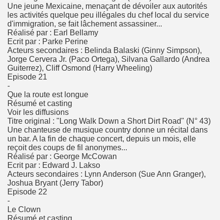
Une jeune Mexicaine, menaçant de dévoiler aux autorités
les activités quelque peu illégales du chef local du service
d'immigration, se fait lâchement assassiner...
Réalisé par : Earl Bellamy
Ecrit par : Parke Perine
Acteurs secondaires : Belinda Balaski (Ginny Simpson),
Jorge Cervera Jr. (Paco Ortega), Silvana Gallardo (Andrea
Guiterrez), Cliff Osmond (Harry Wheeling)
Episode 21
-
Que la route est longue
Résumé et casting
Voir les diffusions
Titre original : "Long Walk Down a Short Dirt Road" (N° 43)
Une chanteuse de musique country donne un récital dans
un bar. A la fin de chaque concert, depuis un mois, elle
reçoit des coups de fil anonymes...
Réalisé par : George McCowan
Ecrit par : Edward J. Lakso
Acteurs secondaires : Lynn Anderson (Sue Ann Granger),
Joshua Bryant (Jerry Tabor)
Episode 22
-
Le Clown
Résumé et casting