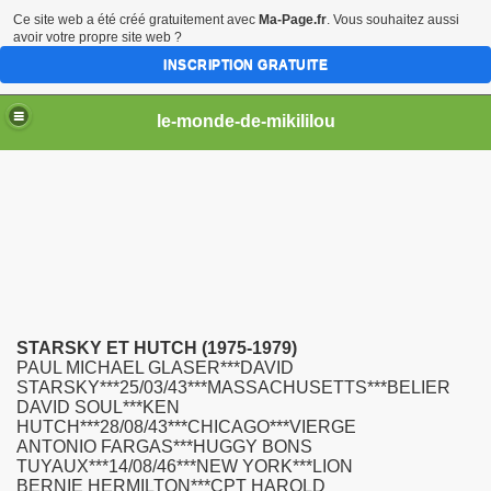
Ce site web a été créé gratuitement avec
Ma-Page.fr
. Vous souhaitez aussi
avoir votre propre site web ?
INSCRIPTION GRATUITE
le-monde-de-mikililou
mikililou
STARSKY ET HUTCH (1975-1979)
PAUL MICHAEL GLASER***DAVID
STARSKY***25/03/43***MASSACHUSETTS***BELIER
DAVID SOUL***KEN
HUTCH***28/08/43***CHICAGO***VIERGE
ANTONIO FARGAS***HUGGY BONS
TUYAUX***14/08/46***NEW YORK***LION
BERNIE HERMILTON***CPT HAROLD