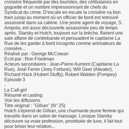
croisière fréquenté par des touristes, des célibataires en
goguette et un nombre impressionnant de chefs du
Syndicat du crime. D'escale en escale la croisière va bon
train jusqu'au moment où un officier de bord est retrouvé
assassiné dans sa cabine. Une jeune agent de voyage, S.
Ampola, est aussi découverte assassinée peu de temps
après. Starsky et Hutch, toujours sur la brèche, flairent une
sale affaire de contrebande et persuadent le capitaine La
Rue de les garder à bord incognito comme animateurs de
croisière...
Réalisé par : George McCowan
Ecrit par : Ron Friedman
Acteurs secondaires : Jean-Pierre Aumont (Capitaine La
Rue), José Ferrer (Joey Fortune), Will Geer (Atwater),
Richard Hack (Hubert Stuffy), Robert Walden (Pompey)
Episode 3
-
La Call-girl
Résumé et casting
Voir les diffusions
Titre original : "Gillian" (N° 25)
Hutch s'éprend de Gillian, une charmante jeune femme qui
travaille dans un salon de massage. Lorsque Starsky
découvre sa vraie profession, prostituée de luxe, il fait tout
pour briser leur relation...