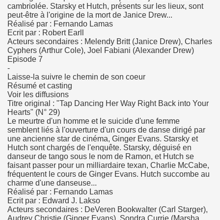
cambriolée. Starsky et Hutch, présents sur les lieux, sont
peut-être à l'origine de la mort de Janice Drew...
Réalisé par : Fernando Lamas
Ecrit par : Robert Earll
Acteurs secondaires : Melendy Britt (Janice Drew), Charles
Cyphers (Arthur Cole), Joel Fabiani (Alexander Drew)
Episode 7
-
Laisse-la suivre le chemin de son coeur
Résumé et casting
Voir les diffusions
Titre original : "Tap Dancing Her Way Right Back into Your
Hearts" (N° 29)
Le meurtre d'un homme et le suicide d'une femme
semblent liés à l'ouverture d'un cours de danse dirigé par
une ancienne star de cinéma, Ginger Evans. Starsky et
Hutch sont chargés de l'enquête. Starsky, déguisé en
danseur de tango sous le nom de Ramon, et Hutch se
faisant passer pour un milliardaire texan, Charlie McCabe,
fréquentent le cours de Ginger Evans. Hutch succombe au
charme d'une danseuse...
Réalisé par : Fernando Lamas
Ecrit par : Edward J. Lakso
Acteurs secondaires : DeVeren Bookwalter (Carl Starger),
Audrey Christie (Ginger Evans), Sondra Currie (Marsha